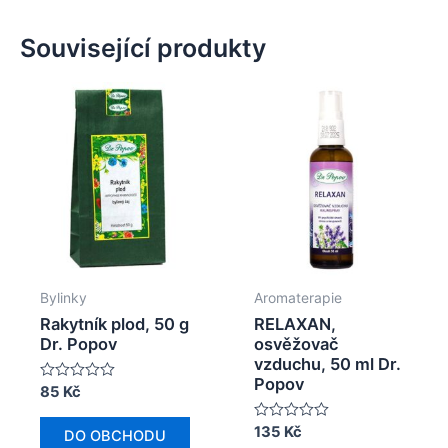
Související produkty
Bylinky
Aromaterapie
Rakytník plod, 50 g
RELAXAN,
Dr. Popov
osvěžovač
vzduchu, 50 ml Dr.
Popov
Hodnocení
85
Kč
0
z
Hodnocení
135
Kč
5
DO OBCHODU
0