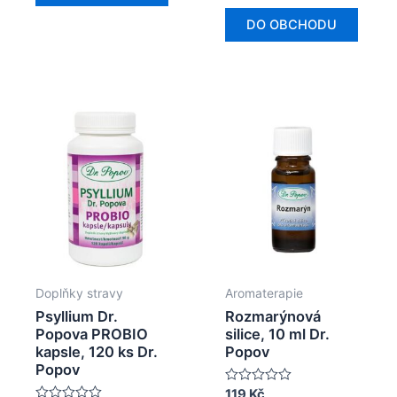
z
5
DO OBCHODU
Doplňky stravy
Aromaterapie
Psyllium Dr.
Rozmarýnová
Popova PROBIO
silice, 10 ml Dr.
kapsle, 120 ks Dr.
Popov
Popov
Hodnocení
119
Kč