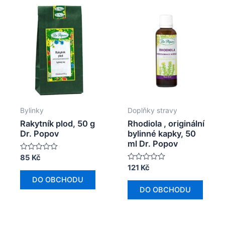
Bylinky
Doplňky stravy
Rakytník plod, 50 g
Rhodiola , originální
Dr. Popov
bylinné kapky, 50
ml Dr. Popov
Hodnocení
85
Kč
0
Hodnocení
121
Kč
z
0
5
DO OBCHODU
z
5
DO OBCHODU