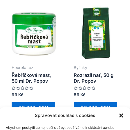
Heureka.cz
Bylinky
Řebříčková mast,
Rozrazil nať, 50 g
50 ml Dr. Popov
Dr. Popov
Hodnocení
99
Kč
Hodnocení
59
Kč
0
0
z
z
5
5
DO OBCHODU
DO OBCHODU
Spravovat souhlas s cookies
Abychom poskytli co nejlepší služby, používáme k ukládání a/nebo