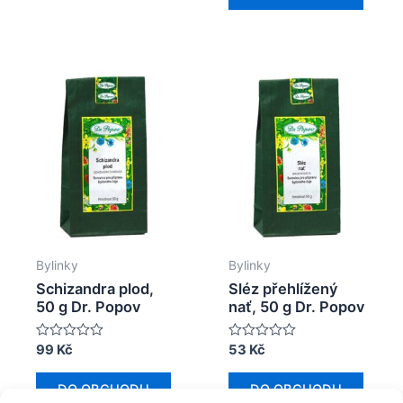
Bylinky
Bylinky
Schizandra plod,
Sléz přehlížený
50 g Dr. Popov
nať, 50 g Dr. Popov
Hodnocení
99
Kč
Hodnocení
53
Kč
0
0
z
z
5
5
DO OBCHODU
DO OBCHODU