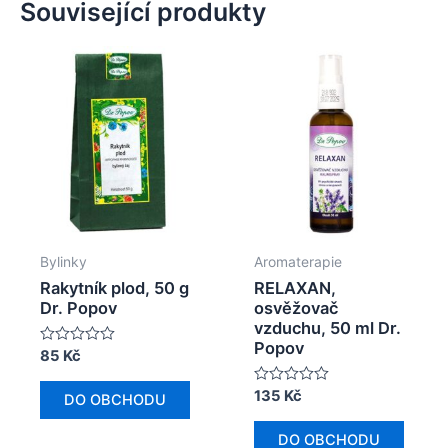
Související produkty
Bylinky
Aromaterapie
Rakytník plod, 50 g
RELAXAN,
Dr. Popov
osvěžovač
vzduchu, 50 ml Dr.
Popov
Hodnocení
85
Kč
0
z
Hodnocení
135
Kč
5
DO OBCHODU
0
z
5
DO OBCHODU