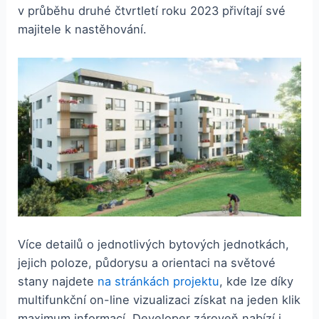
v průběhu druhé čtvrtletí roku 2023 přivítají své
majitele k nastěhování.
Více detailů o jednotlivých bytových jednotkách,
jejich poloze, půdorysu a orientaci na světové
stany najdete
na stránkách projektu
, kde lze díky
multifunkční on-line vizualizaci získat na jeden klik
maximum informací. Developer zároveň nabízí i