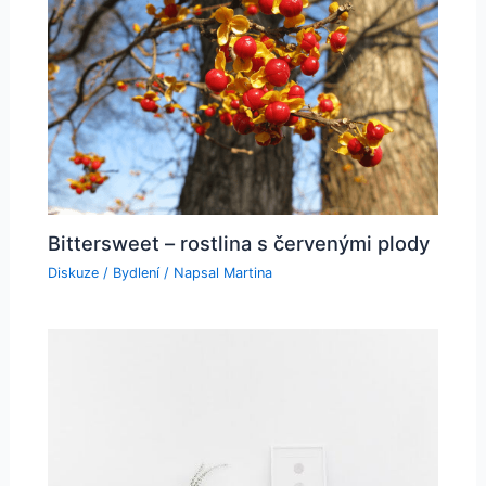
Bittersweet – rostlina s červenými plody
Diskuze
/
Bydlení
/ Napsal
Martina