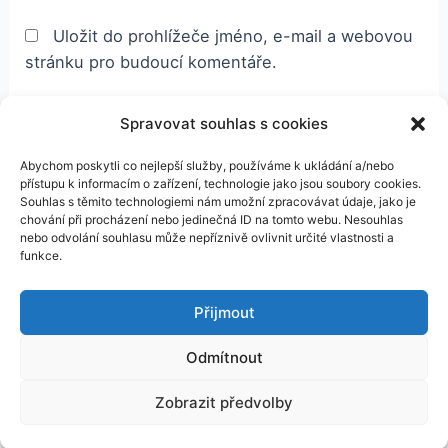
Uložit do prohlížeče jméno, e-mail a webovou
stránku pro budoucí komentáře.
Spravovat souhlas s cookies
Abychom poskytli co nejlepší služby, používáme k ukládání a/nebo
přístupu k informacím o zařízení, technologie jako jsou soubory cookies.
Souhlas s těmito technologiemi nám umožní zpracovávat údaje, jako je
chování při procházení nebo jedinečná ID na tomto webu. Nesouhlas
nebo odvolání souhlasu může nepříznivě ovlivnit určité vlastnosti a
funkce.
Kontakt
Přijmout
Odmítnout
Copyright © 2026 Bittersweethome.cz | Powered by
Šablona
Zobrazit předvolby
Astra WordPress