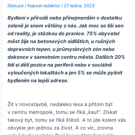
Diskuze
/ Napsal
redaktor
/
27 ledna, 2023
Bydlení v přírodě nebo přinejmenším v dostatku
zeleně je snem většiny z nás. Jak moc se liší sen
od reality, je otázkou do pranice. 75% obyvatel
měst žije na betonových sídlištích, u rušných
dopravních tepen, u průmyslových zón nebo
dokonce v samotném centru města. Dalších 20%
lidí si dělí pozice na periferii nebo v sociálně
vyloučených lokalitách a jen 5% se může pyšnit
bydlením na lepší adrese.
Žít v novostavbě, nedaleko lesa a přitom být
v centru metropole, tomu se říká „kauf“. Získat
takový byt, tomu se říká štěstí. A to jde kolem vás
obvykle jen jednou za život. A co víc, zrovna