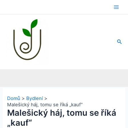
Přeskočit
na
Main
obsah
Men
Hled
Domů
Bydlení
Malešický háj, tomu se říká „kauf“
Malešický háj, tomu se říká
„kauf“