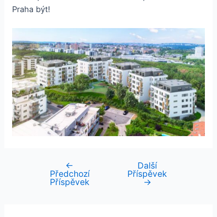
Praha být!
←
Další
Navigace
Předchozí
Příspěvek
pro
Příspěvek
→
příspěvek