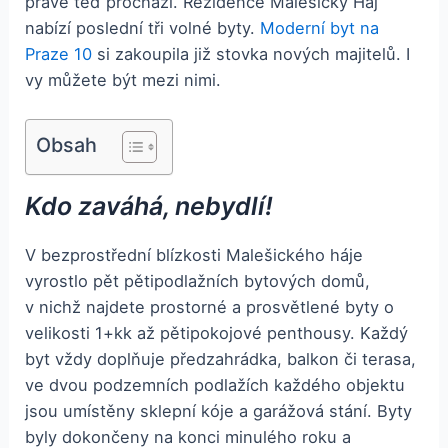
právě teď prochází. Rezidence Malešický Háj
nabízí poslední tři volné byty.
Moderní byt na
Praze 10
si zakoupila již stovka nových majitelů. I
vy můžete být mezi nimi.
Obsah
Kdo zaváhá, nebydlí!
V bezprostřední blízkosti Malešického háje
vyrostlo pět pětipodlažních bytových domů,
v nichž najdete prostorné a prosvětlené byty o
velikosti 1+kk až pětipokojové penthousy. Každý
byt vždy doplňuje předzahrádka, balkon či terasa,
ve dvou podzemních podlažích každého objektu
jsou umístěny sklepní kóje a garážová stání. Byty
byly dokončeny na konci minulého roku a