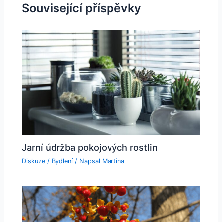
Související příspěvky
Jarní údržba pokojových rostlin
Diskuze
/
Bydlení
/ Napsal
Martina