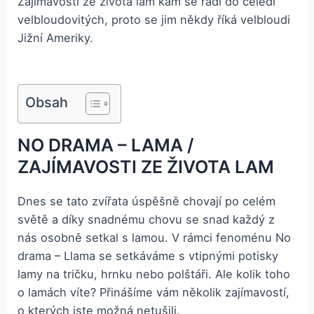
Zajímavosti ze života lam kam se řadí do čeledi
velbloudovitých, proto se jim někdy říká velbloudi
Jižní Ameriky.
Obsah
NO DRAMA – LAMA /
ZAJÍMAVOSTI ZE ŽIVOTA LAM
Dnes se tato zvířata úspěšně chovají po celém
světě a díky snadnému chovu se snad každý z
nás osobně setkal s lamou. V rámci fenoménu No
drama – Llama se setkáváme s vtipnými potisky
lamy na tričku, hrnku nebo polštáři. Ale kolik toho
o lamách víte? Přinášíme vám několik zajímavostí,
o kterých jste možná netušili.