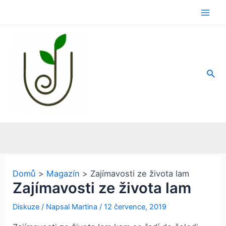
Přeskočit
na
Main
obsah
Men
Hled
Domů
Magazín
Zajímavosti ze života lam
Zajímavosti ze života lam
Diskuze
/ Napsal
Martina
/
12 července, 2019