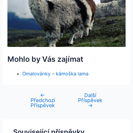
Mohlo by Vás zajímat
Omalovánky – kámoška lama
←
Další
Navigace
Předchozí
Příspěvek
pro
Příspěvek
→
příspěvek
Související příspěvky