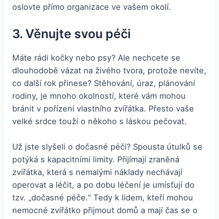
oslovte přímo organizace ve vašem okolí.
3. Věnujte svou péči
Máte rádi kočky nebo psy? Ale nechcete se
dlouhodobě vázat na živého tvora, protože nevíte,
co další rok přinese? Stěhování, úraz, plánování
rodiny, je mnoho okolností, které vám mohou
bránit v pořízení vlastního zvířátka. Přesto vaše
velké srdce touží o někoho s láskou pečovat.
Už jste slyšeli o dočasné péči? Spousta útulků se
potýká s kapacitními limity. Přijímají zraněná
zvířátka, která s nemalými náklady nechávají
operovat a léčit, a po dobu léčení je umísťují do
tzv. „dočasné péče.“ Tedy k lidem, kteří mohou
nemocné zvířátko přijmout domů a mají čas se o