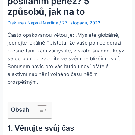
posíláním peněz? 5
způsobů, jak na to
Diskuze
/ Napsal
Martina
/
27 listopadu, 2022
Často opakovanou větou je: „Myslete globálně,
jednejte lokálně.“ Jistotu, že vaše pomoc dorazí
přesně tam, kam zamýšlíte, získáte snadno. Když
se do pomoci zapojíte ve svém nejbližším okolí.
Bonusem navíc pro vás budou noví přátelé
a aktivní naplnění volného času něčím
prospěšným.
Obsah
1. Věnujte svůj čas