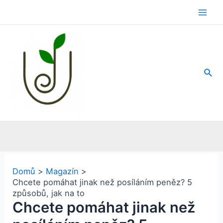
Přeskočit
na
Main
obsah
Men
Hled
Domů
Magazín
Chcete pomáhat jinak než posíláním peněz? 5
způsobů, jak na to
Chcete pomáhat jinak než